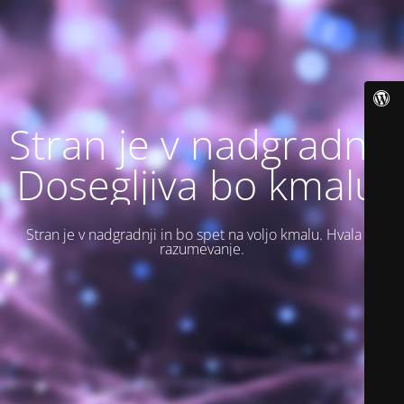
Stran je v nadgradnji.
Dosegljiva bo kmalu.
Stran je v nadgradnji in bo spet na voljo kmalu. Hvala za
razumevanje.