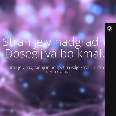
Stran je v nadgradnji.
Dosegljiva bo kmalu.
Stran je v nadgradnji in bo spet na voljo kmalu. Hvala za
razumevanje.